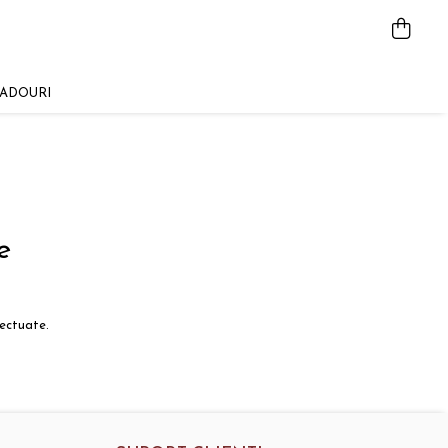
ADOURI
e
fectuate.