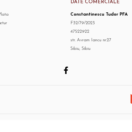
DATE COMERCIALE
lata
Constantinescu Tudor PFA
etur
F32/79/2023
47522922
str. Avram Iancu nr.27
Sibiu, Sibiu