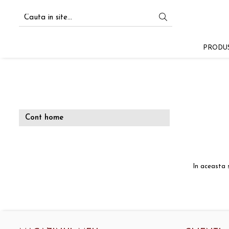
Materiale didactice
PRODU
Calendarul naturii
Rigle pentru pictat
Teatru japonez
Cont home
In aceasta 