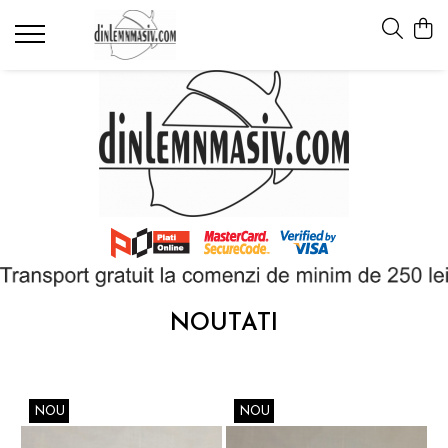
Materiale didactice
Calendarul naturii
Rigle pentru pictat
Teatru japonez
NOUTATI
NOU
NOU