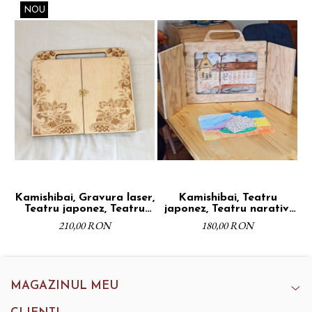
NOU
Kamishibai, Gravura laser,
Kamishibai, Teatru
Ka
Teatru japonez, Teatru
japonez, Teatru narativ,
narativ, Placaj,
Placaj, Dimensiune A4,
210,00 RON
180,00 RON
Dimensiune A4, Finisaj
Finisaj natur
natur
MAGAZINUL MEU