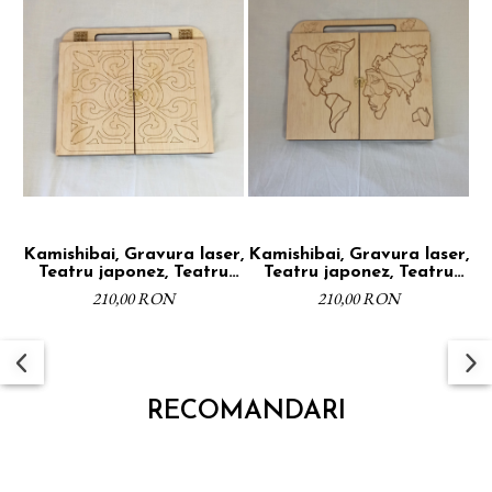
Kamishibai, Gravura laser,
Kamishibai, Gravura laser,
Teatru japonez, Teatru
Teatru japonez, Teatru
narativ, Placaj,
narativ, Placaj,
210,00 RON
210,00 RON
Dimensiune A4, Finisaj
Dimensiune A4, Finisaj
natur
natur
RECOMANDARI