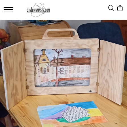
Materiale didactice
Calendarul naturii
Rigle pentru pictat
Teatru japonez