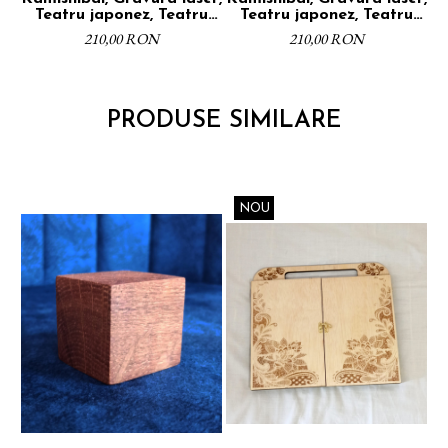
Teatru japonez, Teatru
Teatru japonez, Teatru
narativ, Placaj,
narativ, Placaj,
210,00 RON
210,00 RON
Dimensiune A4, Finisaj
Dimensiune A4, Finisaj
natur
natur
PRODUSE SIMILARE
NOU