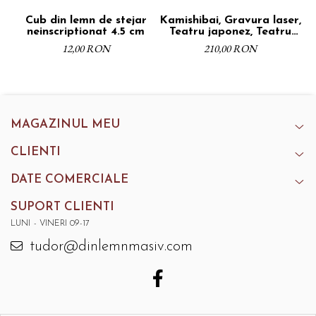
Cub din lemn de stejar
Kamishibai, Gravura laser,
Ka
neinscriptionat 4.5 cm
Teatru japonez, Teatru
narativ, Placaj,
12,00 RON
210,00 RON
Dimensiune A4, Finisaj
natur
MAGAZINUL MEU
CLIENTI
DATE COMERCIALE
SUPORT CLIENTI
LUNI - VINERI 09-17
tudor@dinlemnmasiv.com