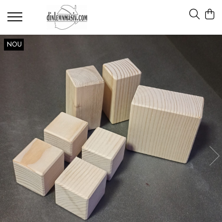
Materiale didactice
NOU
Calendarul naturii
Rigle pentru pictat
Teatru japonez